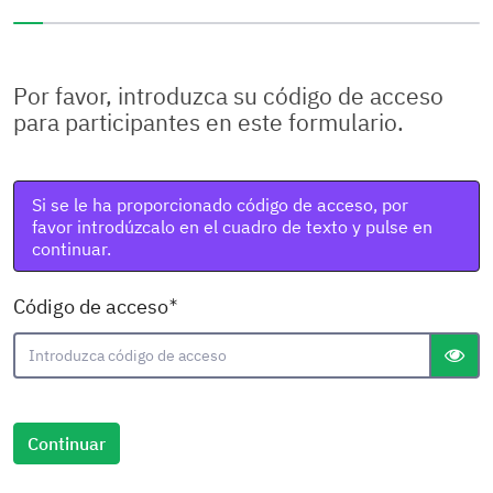
Ha completado el 0% de este formulario
Por favor, introduzca su código de acceso
para participantes en este formulario.
Si se le ha proporcionado código de acceso, por
favor introdúzcalo en el cuadro de texto y pulse en
continuar.
( Obligatoria )
Código de acceso
gT("S
Continuar